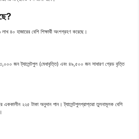
়েছে?
য় ৬ লাখ ৪০ হাজারের বেশি শিক্ষার্থী অংশগ্রহণ করেছে।
,০০০ জন ট্যালেন্টপুল (মেধাবৃত্তি) এবং ৪৯,৫০০ জন সাধারণ গ্রেড বৃত্তি
বছরে এককালীন ২২৫ টাকা অনুদান পান। ট্যালেন্টপুলপ্রাপ্তরা তুলনামূলক বেশি
ে।