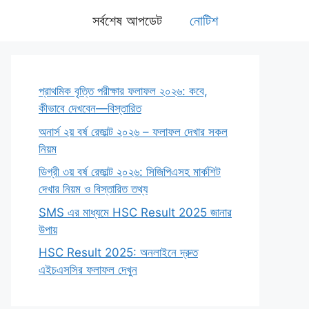
সর্বশেষ আপডেট
নোটিশ
প্রাথমিক বৃত্তি পরীক্ষার ফলাফল ২০২৬: কবে,
কীভাবে দেখবেন—বিস্তারিত
অনার্স ২য় বর্ষ রেজাল্ট ২০২৬ – ফলাফল দেখার সকল
নিয়ম
ডিগ্রী ৩য় বর্ষ রেজাল্ট ২০২৬: সিজিপিএসহ মার্কশিট
দেখার নিয়ম ও বিস্তারিত তথ্য
SMS এর মাধ্যমে HSC Result 2025 জানার
উপায়
HSC Result 2025: অনলাইনে দ্রুত
এইচএসসির ফলাফল দেখুন